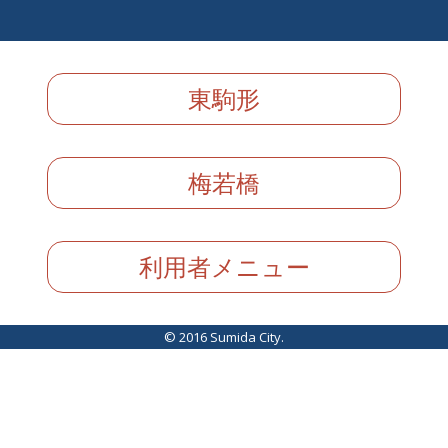
東駒形
梅若橋
利用者メニュー
© 2016 Sumida City.